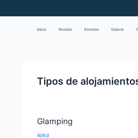
Ir
al
contenido
Inicio
Rentals
Eventos
Galeria
Tipos de alojamiento
Glamping
Glamping
4jtkd