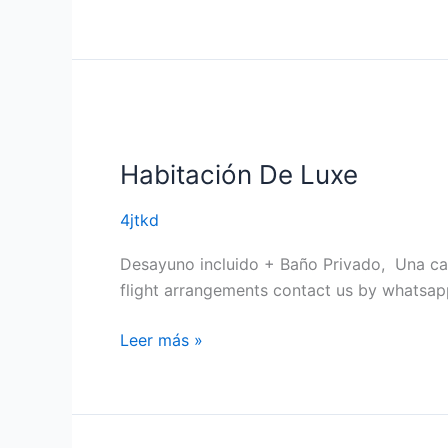
Habitación
De
Habitación De Luxe
Luxe
4jtkd
Desayuno incluido + Baño Privado, Una cam
flight arrangements contact us by whatsap
Leer más »