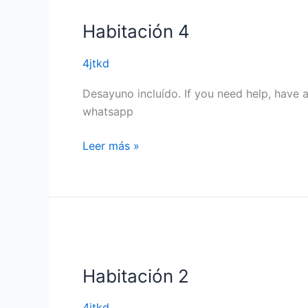
4
Habitación 4
4jtkd
Desayuno incluído. If you need help, have 
whatsapp
Leer más »
Habitación
2
Habitación 2
4jtkd