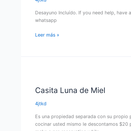
Desayuno Incluído. If you need help, have 
whatsapp
Leer más »
Casita
Luna
Casita Luna de Miel
de
Miel
4jtkd
Es una propiedad separada con su propio pat
cocinar usted mismo le descontamos $20 p