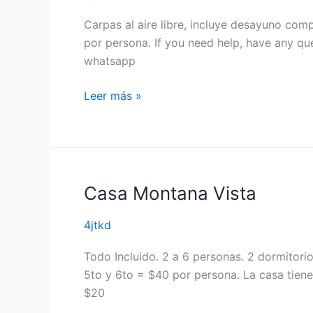
Carpas al aire libre, incluye desayuno com
por persona. If you need help, have any qu
whatsapp
Leer más »
Casa Montana Vista
Casa
Montana
4jtkd
Vista
Todo Incluido. 2 a 6 personas. 2 dormitor
5to y 6to = $40 por persona. La casa tiene
$20