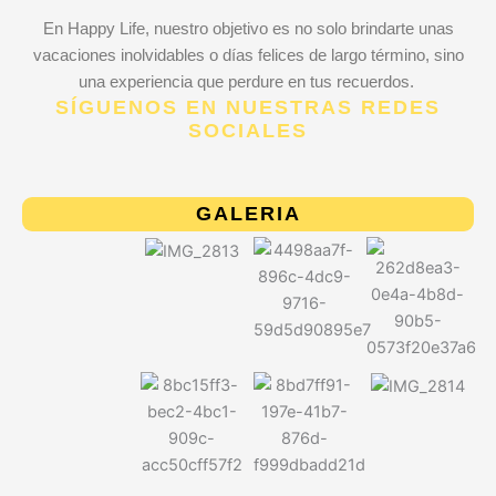
En Happy Life, nuestro objetivo es no solo brindarte unas
vacaciones inolvidables o días felices de largo término, sino
una experiencia que perdure en tus recuerdos.
SÍGUENOS EN NUESTRAS REDES
SOCIALES
I
Y
n
o
s
u
GALERIA
t
t
a
u
g
b
r
e
a
m