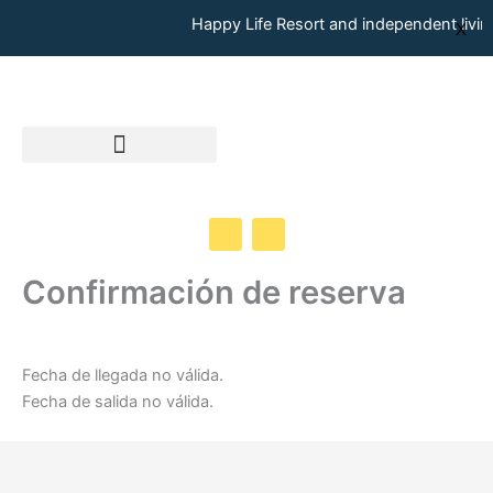
Ir
Happy Life Resort and independent livin
X
al
contenido
I
Y
n
o
s
u
t
t
Confirmación de reserva
a
u
g
b
r
e
a
m
Fecha de llegada no válida.
Fecha de salida no válida.